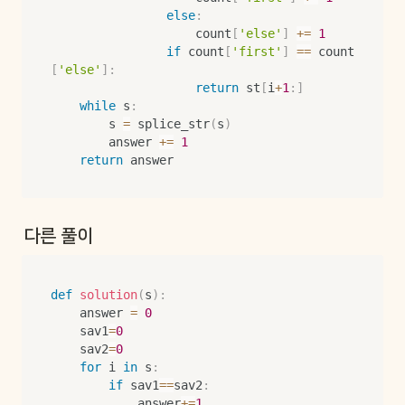
else
:
                    count
[
'else'
]
+=
1
if
 count
[
'first'
]
==
 count
[
'else'
]
:
return
 st
[
i
+
1
:
]
while
 s
:
        s 
=
 splice_str
(
s
)
        answer 
+=
1
return
 answer
다른 풀이
def
solution
(
s
)
:
    answer 
=
0
    sav1
=
0
    sav2
=
0
for
 i 
in
 s
:
if
 sav1
==
sav2
:
            answer
+=
1