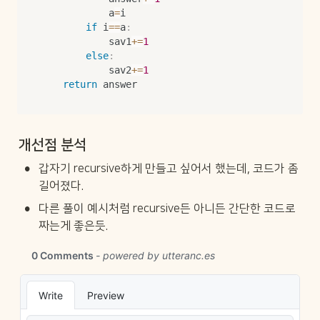
            a
=
i

if
 i
==
a
:
            sav1
+=
1
else
:
            sav2
+=
1
return
 answer
개선점 분석
•
갑자기 recursive하게 만들고 싶어서 했는데, 코드가 좀 
길어졌다.
•
다른 풀이 예시처럼 recursive든 아니든 간단한 코드로 
짜는게 좋은듯.