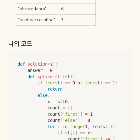
"abracadabra"
6
"aaabbaccccabba"
3
나의 코드
def
solution
(
s
)
:
    answer 
=
0
def
splice_str
(
st
)
:
if
len
(
st
)
==
0
or
len
(
st
)
==
1
:
return
else
:
            x 
=
 st
[
0
]
            count 
=
{
}
            count
[
'first'
]
=
1
            count
[
'else'
]
=
0
for
 i 
in
range
(
1
,
len
(
st
)
)
:
if
 st
[
i
]
==
 x
:
                    count
[
'first'
]
+=
1