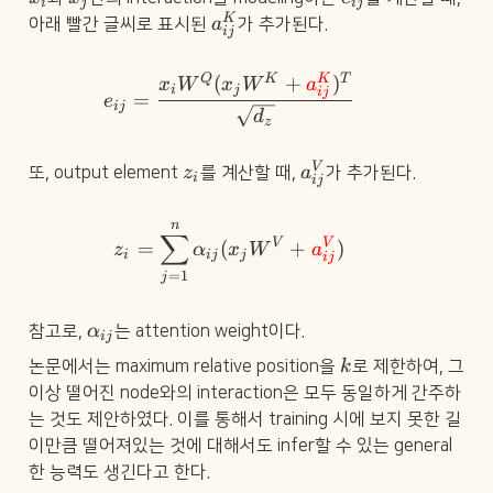
i
j
ij
_
_
_
a
K
아래 빨간 글씨로 표시된 
a
가 추가된다.
i
j
{
ij
^
i
K
j
e_{ij} = \frac{x_iW^Q(x_j
Q
K
K
T
(
+
)
_
x
W
x
W
a
i
j
ij
}
=
e
{i
ij
d
j
z
}
z
a
V
또, output element 
z
를 계산할 때, 
a
가 추가된다.
i
ij
_
^
i
V
n
z_i = \sum^n_{j=1} \alpha_
_
∑
V
V
=
(
+
)
z
α
x
W
a
{
i
ij
j
ij
ij
=
1
j
}
\
참고로, 
α
는 attention weight이다.
ij
a
k
논문에서는 maximum relative position을 
k
로 제한하여, 그 
l
p
이상 떨어진 node와의 interaction은 모두 동일하게 간주하
h
는 것도 제안하였다. 이를 통해서 training 시에 보지 못한 길
a
이만큼 떨어져있는 것에 대해서도 infer할 수 있는 general
_
한 능력도 생긴다고 한다.
{