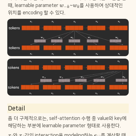
w
w
때, learnable parameter 
w
~
w
를 사용하여 상대적인 
−
k
k
_
_
위치를 encoding 할 수 있다.
{
k
-
k
}
Detail
좀 더 구체적으로는, self-attention 수행 중 value와 key에 
해당하는 부분에 learnable parameter 형태로 사용한다.
x
x
e
x
와 
x
간의 interaction을 modeling하는 
e
를 계산할 때, 